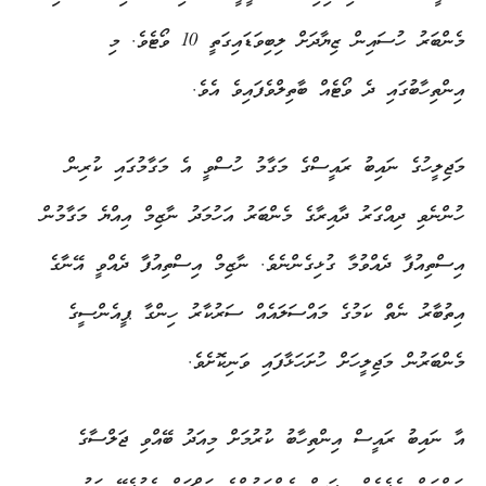
މެންބަރު ހުސައިން ޒިޔާދަށް ލިބިވަޑައިގަތީ 10 ވޯޓެވެ. މި
އިންތިހާބުގައި ދެ ވޯޓެއް ބާތިލްވެފައިވެ އެވެ.
މަޖިލީހުގެ ނައިބު ރައީސްގެ މަގާމު ހުސްވީ އެ މަގާމުގައި ކުރިން
ހުންނެވި ދިއްގަރު ދާއިރާގެ މެންބަރު އަހުމަދު ނާޒިމް އިއްޔެ މަގާމުން
އިސްތިއުފާ ދެއްވުމާ ގުޅިގެންނެވެ. ނާޒިމް އިސްތިއުފާ ދެއްވީ އޭނާގެ
އިތުބާރު ނެތް ކަމުގެ މައްސަލައެއް ސަރުކާރު ހިންގާ ޕީއެންސީގެ
މެންބަރުން މަޖިލީހަށް ހުށަހަޅާފައި ވަނިކޮށެވެ.
އާ ނައިބު ރައީސް އިންތިހާބު ކުރުމަށް މިއަދު ބޭއްވި ޖަލްސާގެ