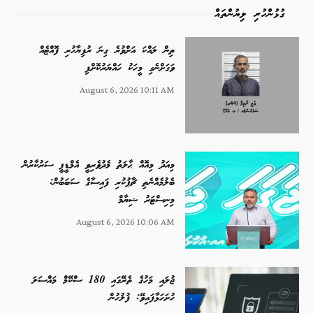
ގުޅުންހުރި ލިޔުންތައް
ތިން ލައްކަ އަށްވުރެ ގިނަ ރުފިޔާހުރި ފޮއްޓެއް
ވަގަށްނެގި މީހަކު ހައްޔަރުކޮށްފި
August 6, 2026 10:11 AM
މިއަދު މިއޮއް ޙާލަތު މެދުވެރިވީ އެމްޑީޕީ ސަރުކާރުން
ބެލުމެއްނެތި ޗާޕުކުރި ފައިސާގެ ސަބަބުން:
މިނިސްޓަރު ޝިޔާމް
August 6, 2026 10:06 AM
ޖުލައި މަހުގެ ތެރޭގައި 180 ސްކޭމް މައްސަލަ
ހުށަހަޅާފައިވޭ: ފުލުހުން