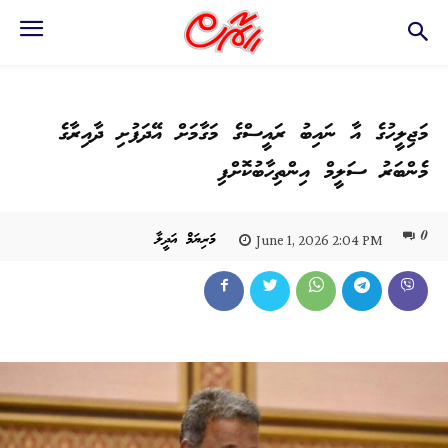
މަޖިލީހުގެ އާ ނައިބު ރައީސްގެ މަގާމަށް އޭދަފުށި ދާއިރާގެ
މެންބަރު ސަލީމް އިންތިހާބުކޮށްފި
0
މަރިޔަމް އަދީލާ
June 1, 2026 2:04 PM