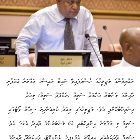
ރައްޔިތުންގެ މަޖިލީހުގެ ހުސްވެފައިވާ ނައިބު ރައީސްގެ މަގާމަށް އޭދަފުށި
ދާއިރާގެ މެންބަރު އަހްމަދު ސަލީމް (ރެޑްވޭވް ސަލީމް) މިއަދު
އިންތިހާބުކޮށްފި އެވެ. މަޖިލީހުގައި މިއަދު ކުރިއަށްދިޔަ ސިއްރު ވޯޓުގައި
ސަލީމް މި މަގާމަށް އިންތިހާބުވީ 62 މެންބަރުންގެ ތާއީދާ އެކުގަ އެވެ.
ސަލީމާ ވާދަކުރެއްވި އިދިކޮޅު އެމްޑީޕީގެ ކެންޑިޑޭޓް، ވައިކަރަދޫ ދާއިރާގެ