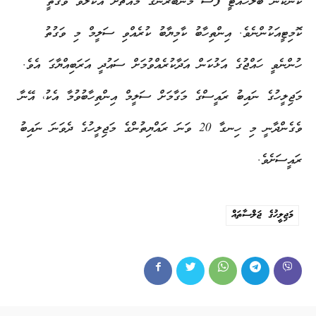
ކަންކަން ބެލެހެއްޓީ ފަސް މެންބަރުންގެ މައްޗަށް އެކުލެވޭ ވަގުތީ
ކޮމިޓީއަކުންނެވެ. އިންތިހާބު ކާމިޔާބު ކުރެއްވި ސަލީމް މި ވަގުތު
ހުންނެވީ ހައްޖުގެ އަޅުކަން އަދާކުރެއްވުމަށް ސައުދީ އަރަބިއްޔާގަ އެވެ.
މަޖިލީހުގެ ނައިބު ރައީސްގެ މަގާމަށް ސަލީމް އިންތިހާބުވުމާ އެކު، އޭނާ
ވެގެންދާނީ މި ހިނގާ 20 ވަނަ ރައްޔިތުންގެ މަޖިލީހުގެ ދެވަނަ ނައިބު
ރައީސަށެވެ.
މަޖިލީހުގެ ޖަލްސާތައް