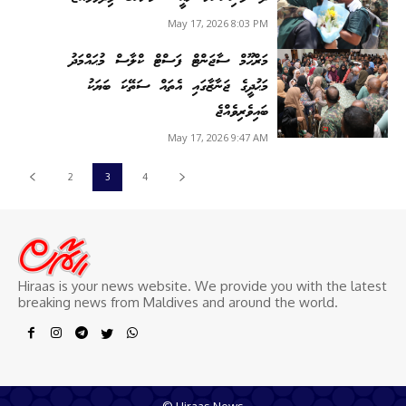
May 17, 2026 8:03 PM
މަރްޙޫމް ސާޖަންޓް ފަސްޓް ކްލާސް މުޙައްމަދު
މަޙުދީގެ ޖަނާޒާގައި އެތައް ސަތޭކަ ބަޔަކު
ބައިވެރިވެއްޖެ
May 17, 2026 9:47 AM
2
3
4
Hiraas is your news website. We provide you with the latest
breaking news from Maldives and around the world.