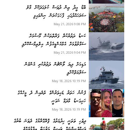
ބޮޑު އީދު ތިން ދުވަސް ކުލަގަދަކޮށް މާލެ
ސަރަހައްދުގައި ފާހަގަކުރަން ނިންމައިފި
May 21, 2026 9:08 PM
ކަނޑު ދަތުރުކުރާ ފަރާތްތަކުން މޫސުމަށް
ސަމާލުވުމަށް އެމްއެންޑީއެފުން އިލްތިމާސްކޮށްފި
May 21, 2026 9:04 PM
އަޑިއަށް ދިޔަ ލޯންޗުން ދަތުރުކުރި އެންމެން
ސަލާމަތްކޮށްފި
May 18, 2026 10:19 PM
ފެނުނު ހަތަރު ޑައިވަރުންގެ ތެރެއިން ދެ މީހެއްގެ
ހަށިގަނޑު މާދަމާ ނަގަނީ
May 18, 2026 10:19 PM
ދިވެހި ވަތަނީ ހިދުމަތުގެ ޕްރޮގްރާމުގެ ދެވަނަ ބުރުގެ
ދަސްވެނިންނަށް ރައީސް މަރުހަބާ ވިދާޅުވެއްޖެ