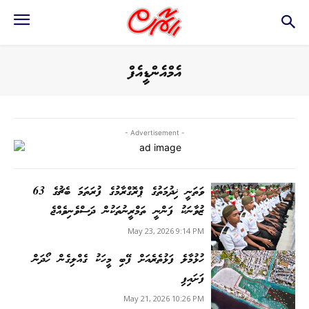
އެމްއެންޑީއެފް
- Advertisement -
ވަތަނީ ޚިދުމަތުގެ ޕްރޮގްރާމުގެ ފުރަތަމަ ބެޗުގެ 63
ޒުވާނަކު ފަންނީ ތަމްރީނުތަކުން ދަސްވެނިވެއްޖެ
May 23, 2026 9:14 PM
ހުޅުމާލެ ފަޅުތެރެއަށް ފޭބި މީހަކު ގެއްލިގެން ހޯދަން
ފަށައިފި
May 21, 2026 10:26 PM