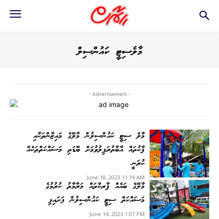
މާލެސިޓީ ކައުންސިލް
- Advertisement -
މާލެ ސިޓީ ކައުންސިލުން މާލޭގެ މައިޒާންތަކާއި
ޕާކުތައް އާބާތުރަފިލުވުމަށް ބޮޑަތި މަސައްކަތްތަކެއް
ކުރަނީ
June 18, 2023 11:19 AM
މާލޭގެ ބައެއް ޕާރކްތައް މަރާމާތު ކުރުމުގެ
މަސައްކަތް ސިޓީ ކައުންސިލުން ފަށައިފި
June 14, 2023 1:07 PM