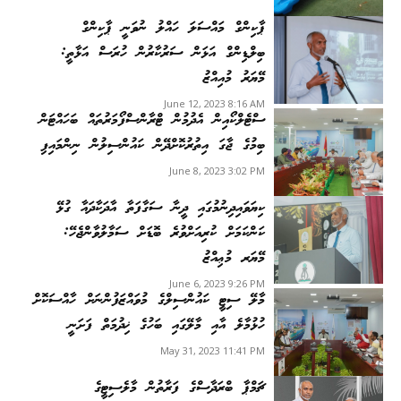
ޕާކިންގް މައްސަލަ ހައްލު ނުވަނީ ޕާކިންގް
ބިލްޑިންގް އަޅަން ސަރުކާރުން ހުރަސް އަޅާތީ:
މޭޔަރު މުއިއްޒު
June 12, 2023 8:16 AM
ސްޓެލްކޯއިން އެދުމުން ޓްރާންސްފޯމަރުތައް ބަހައްޓަން
ބިމުގެ ޖާގަ އިތުރުކޮށްދޭން ކައުންސިލުން ނިންމައިފި
June 8, 2023 3:02 PM
ކިޔަވައިދިނުމުގައި ދީނާ ސަގާފަތާ އާދަކާދައާ ގުޅޭ
ކަންކަމަށް ކުރިއަށްވުރެ ބޮޑަށް ސަމާލުވާންޖެހޭ:
މޭޔަރ މުޢިއްޒު
June 6, 2023 9:26 PM
މާލޭ ސިޓީ ކައުންސިލްގެ މުވައްޒަފުންނަށް ހާއްސަކޮށް
ހުޅުމާލެ އާއި މާލޭގައި ބަހުގެ ޚިދުމަތް ފަށަނީ
May 31, 2023 11:41 PM
ޗަމްޕާ ބްރަދާސްގެ ފަރާތުން މާލެސިޓީގެ