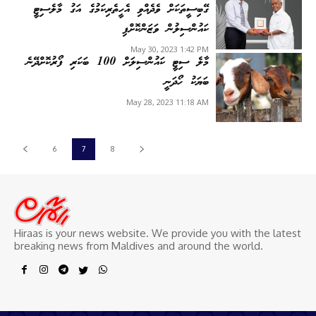
ގޭބިސީތަކަށް ވެދެއްވި އެހީތެރިކަމުގެ އަގު މާލެސިޓީ
ކައުންސިލުން ވަޒަންކޮށްފި
May 30, 2023 1:42 PM
މާލެ ސިޓީ ކައުންސިލަށް 100 ބަކަރި ފޯރުކޮށްދޭނެ
ބަޔަކު ހޯދަނީ
May 28, 2023 11:18 AM
6
7
8
Hiraas is your news website. We provide you with the latest
breaking news from Maldives and around the world.