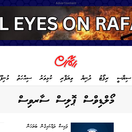
- Advertisement -
ސިޔާސީ
ރިޕޯޓު
ދުނިޔެ
ވިޔަފާރި
ކުޅިވަރު
ސިއްހަތު
މުނިފޫ
މޯލްޑިވްސް ޕޮލިސް ސާރވިސް
ފައިސާ ދައްކައިގެން ބަރަހަނާ