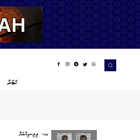
ޚަބަރު
ގއ. ވިލިނގިއްޔަށް