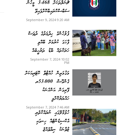
ޗެނަލްތަކަށް 3،468 މީހުން
ސަބްސްކްރައިބްކޮށްފައިވޭ
September 9, 2024 9:20 AM
ފުލުހުންގެ ހިދުމަތުގެ ދުވަސް
ފާހަގަ ކުރުމަށް ބޭއްވި
ހަރަކާތައް ބޮޑު ތަރުހީބެއް
September 7, 2024 10:02
PM
މަގުމަތިން ހުއްޓުވާ ކޮޓަރިއަކަށް
ގެންގޮސް، 53،000ރ
ފޭރިގަން އަންހެނަކު
ހައްޔަރުކޮށްފި
September 7, 2024 7:46 AM
ހުޅުމާލޭގައި ނުރައްކާތެރި
އެކްސިޑެންޓެއް ހިނގައި
ޒުވާނަކު ނިޔާވެއްޖެ