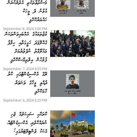
މަސްތުވާތަކެތި އެތެރެކުރަން
އުޅުނު ދެ މީހަކު
ހައްޔަރުކޮށްފި
September 8, 2024 3:00 PM
މުޖުތަމައުގެ އެއްބައިވަންތަކަން
ގެއްލޭފަދަ ހަގީގަތާއި ހިލާފު
މައުލޫމާތު ނުފެތުރުމަށް
ފުލުހުން އިލްތިމާސްކޮށްފި
September 7, 2024 6:35 PM
ރޭގެ އެކްސިޑެންޓްގައި ކާރު
ދުއްވި މީހާގެ ވަނަވަރު
ހާމަކޮށްފި
September 6, 2024 3:23 PM
ކާރަކާއި ސައިކަލެއް ޖެހި
ނުރައްކާތެރި އެކްސިޑެންޓެއް،
އެކަކު ވެންޓިލޭޓަރުގައި!