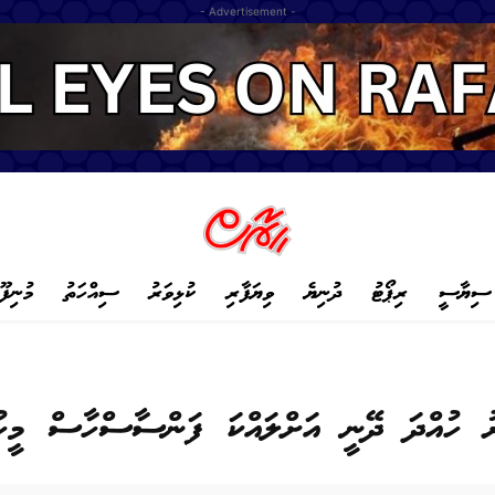
- Advertisement -
ސިޔާސީ
ރިޕޯޓު
ދުނިޔެ
ވިޔަފާރި
ކުޅިވަރު
ސިއްހަތު
މުނިފޫ
ރު ހުއްދަ ދޭނީ އަށްލައްކަ ފަންސާސްހާސް މީހު