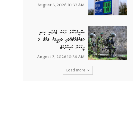
August 3, 2026 10:37 AM
ސްރީލަންކާގެ މަހަރަ ޖަލުގައި ހިނގި
ހަމަނުޖެހުމެއްގައި ގައިދީއަކު މަރުވެ ހަ
މީހަކަށް އަނިޔާވެއްޖެ
August 3, 2026 10:36 AM
Load more