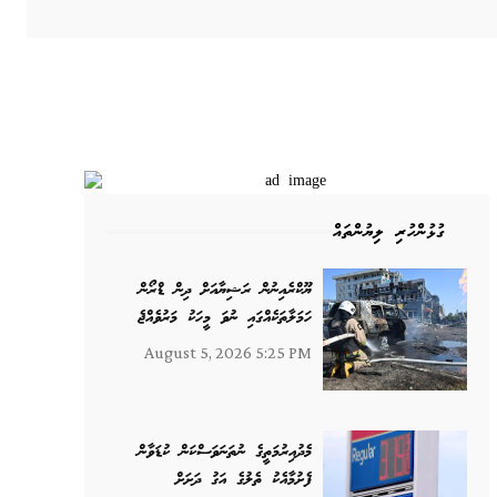
ގުޅުންހުރި ލިޔުންތައް
ޔޫކްރެއިނުން ރަޝިޔާއަށް ދިން ޑްރޯން
ހަމަލާތަކެއްގައި ނުވަ މީހަކު މަރުވެއްޖެ
August 5, 2026 5:25 PM
މެދުއިރުމަތީގެ ނުތަނަވަސްކަން ކުޑަވާން
ފެށުމާއެކު ތެލުގެ އަގު ދަށަށް