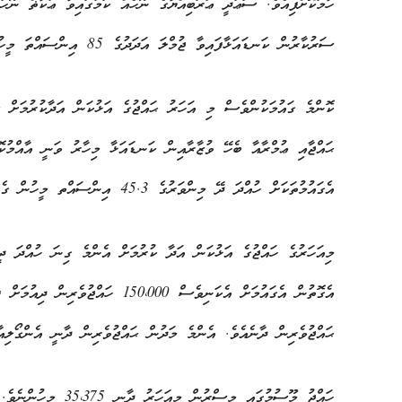
ހާމަކޮށްފިއެވެ. ސަޢުދީ ޢަރަބިއްޔާގެ ނޫހެއް ކަމުގައިވާ ޢުކާޡް ނޫހ
ސަރުކާރުން ކަނޑައަޅާފައިވާ ޖުމްލަ އަދަދުގެ 85 އިންސައްތަ މީހުން ކަމަށެވެ.
ކޮންމެ ގައުމަކުންވެސް މި އަހަރު ޙައްޖުގެ އަޅުކަން އަދާކުރުމަށް ސ
ޙައްޖާއި ޢުމްރާއާ ބެހޭ ވުޒާރާއިން ކަނޑައަޅާ މިހާރު ވަނީ އާއްމުކޮށ
އެގައުމުތަކަށް ހުއްދަ ދޭ މިންވަރުގެ 45.3 އިންސައްތ މީހުން ގެންދިއުމަށެވެ.
މިއަހަރުގެ ހައްޖުގެ އަޅުކަން އަދާ ކުރުމަށް އެންމެ ގިނަ ހުއްދަ ދ
ޙައްޖުވެރިން ދާނެއެވެ. އެންމެ މަދުން ޙައްޖުވެރިން ދާނީ އެންގޯލިއާއިންނެވެ