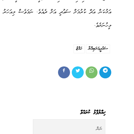
މީހުނަށެވެ.
ސައުދީއަރަބިއްޔާ
ހައްޖު
ޚިޔާލުފާޅު ކުރައްވާ