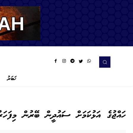
ޚަބަރު
ހައްޖުގެ އަޅުކަމަށް ސައުދީން ބޭރުން މިފަހަ