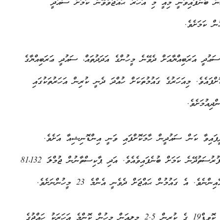
ުން ބުނެފައިވަނީ މިއީ މި އަހަރު ޙައްޖުވެވޭނެ ކަމަށް ސައުދީ
ަޢުދީ އަރަބިއްޔާއަށް ދެވޭނެ މީހުންގެ އަދަދުތައް، ސައުދީ ޢަރަބިއްޔާގެ
ްފައެވެ. މިއަހަރުގެ ގައުމުތަކަށް ހުއްދަ ދެނީ ކުރިން އަހަރުތަކުގައި
ީފައިވާ ކަން ސައުދީން ހާމަކޮށްފައި ވަނީ އިންޑޮނިޝިއާ އަށެވެ.
އެގޮތުން އެގައުމަށް އެކަނިވެސް 150،000 ހައްޖުވެރިން ދިއުމަށް ފުރުސަތުދޭނެ ކަމަށް ބުނެފައިވެއެވެ. އަދި ޕާކިސްތާނުން ޖުމްލަ 81،132
. އެ ގައުމުން ޙައްޖަށް ދެވެނީ އެންމެ 23 މީހުންނަށެވެ.
ހައްޖު މޫސުމުގައި މިސްރުން މިއަހަރު ދާނީ 35،375 މީހުންނެވެ. ކޮވިޑް19 ގެ ކުރިން 2.5 މިލިއަން މީހުން ކޮންމެ އަހަރަކު ހައްޖުގެ