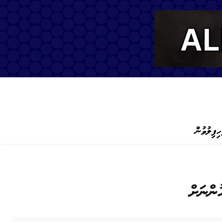
ހިފިލުވުން
ންނަށް