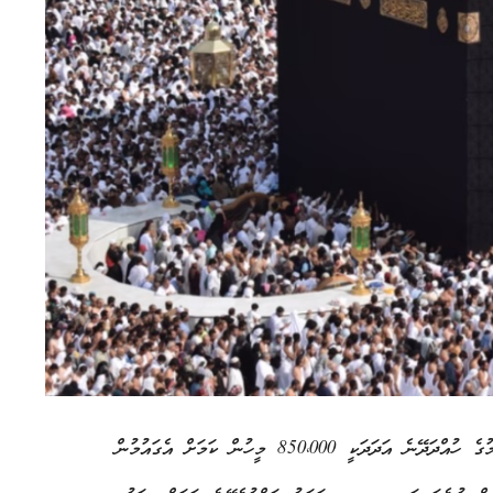
ސަޢުދީ ޢަރަބިއްޔާއިން ބޭރުން ޙައްޖުގެ އަޅުކަމަށް އެގައުމަށް އެރުމުގެ ހުއްދަދޭނެ އަދަދަކީ 850،000 މީހުން ކަމަށް އެގައުމުން