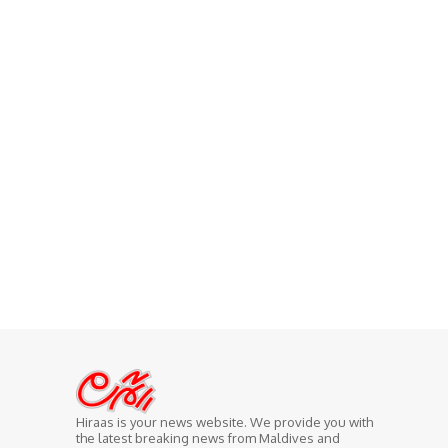
Hiraas is your news website. We provide you with
the latest breaking news from Maldives and