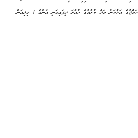
އަޅުކަން އަދާ ކުރުމަށް ސައުދީ އަށް ދެއެވެ. ނަމަވެސް މިއަހަރު ހައްޖުގެ އަޅުކަން އަދާ ކުރުމުގެ ހުއްދަ ދީފައިވަނީ އެންމެ 1 މިލިއަން