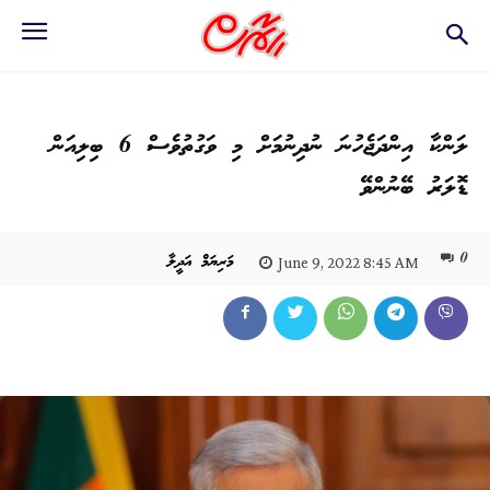
ލަންކާ އިންދަޖެހުނަ ނުދިނުމަށް މި ވަގުތުވެސް 6 ބިލިއަން
ޑޮލަރު ބޭނުންވޭ
0
މަރިޔަމް އަދީލާ
June 9, 2022 8:45 AM