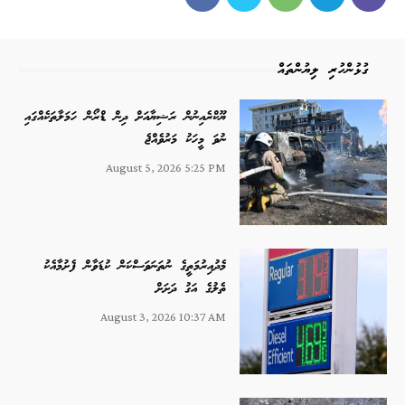
ގުޅުންހުރި ލިޔުންތައް
ޔޫކްރެއިނުން ރަޝިޔާއަށް ދިން ޑްރޯން ހަމަލާތަކެއްގައި
ނުވަ މީހަކު މަރުވެއްޖެ
August 5, 2026 5:25 PM
މެދުއިރުމަތީގެ ނުތަނަވަސްކަން ކުޑަވާން ފެށުމާއެކު
ތެލުގެ އަގު ދަށަށް
August 3, 2026 10:37 AM