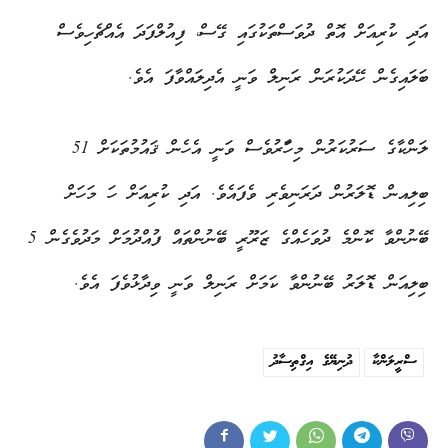
އަދި ކުރިއަށް އޮތް ދުވަސްތަކުގައި ގޭސް، ފިއުލްފަދަ އެއްޗެހިވެސް
ބަލައިގެން ހޭދަކުރަން ރަނިލް ވަނީ އެދިލައްވާފަ އެވެ.
ލަންކާގެ ސަރުކަރުން މިހަާރުވެސް ވަނީ އެހެން ޤައުމުތަކަށް 51
ބިލިއން ޑޮލަރުން ދަރަނިވެރި ވެފައެވެ. އަދި ކުރިއަށް ހަ މަހަށް
ބޭނުންވާ ކޮންމެ ދުވަހެއްގެ ޒަރޫރީ ބޭނުންތައް ފުއްދުމަށް މަދުވެގެން 5
ބިލިއަން ޑޮލަރު ބޭނުންވާ ކަމަށް ރަނިލް ވަނީ ވިދާޅުވެފަ އެވެ.
ސްރީލަންކާ
ދުނިޔޭގެ އިގްތިސާދު