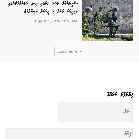
ސްރީލަންކާގެ މަހަރަ ޖަލުގައި ހިނގި ހަމަނުޖެހުމެއްގައި
ގައިދީއަކު މަރުވެ ހަ މީހަކަށް އަނިޔާވެއްޖެ
August 3, 2026 10:36 AM
Load more
ޚިޔާލުފާޅު ކުރައްވާ