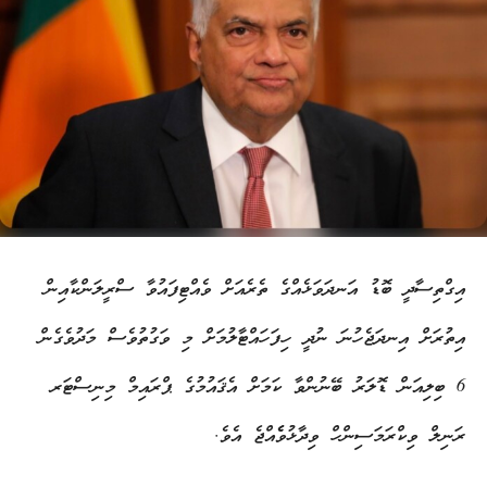
އިގްތިސާދީ ބޮޑު އަނދަވަޅެއްގެ ތެރެއަށް ވެއްޓިފައުވާ ސްރީލަންކާއިން
އިތުރަށް އިނދަޖެހުނަ ނުދީ ހިފަހައްޓާލުމަށް މި ވަގުތުވެސް މަދުވެގެން
6 ބިލިއަން ޑޮލަރު ބޭނުންވާ ކަމަށް އެޤައުމުގެ ޕްރައިމް މިނިސްޓަރ
ރަނިލް ވިކްރަމަސިންހް ވިދާޅުވެެއްޖެ އެވެ.