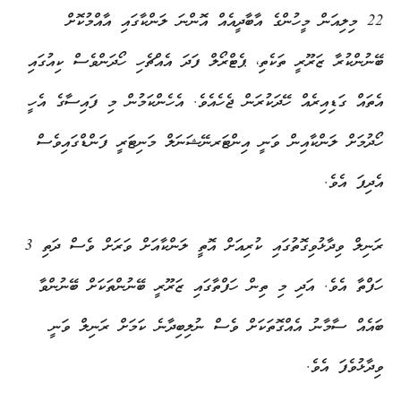
22 މިލިއަން މީހުންގެ އާބާދީއެއް އޮންނަ ލަންކާގައި އާއްމުކޮށް
ބޭނުންކުރާ ޒަރޫރީ ތަކެތި، ޕެޓްރޯލް ފަދަ އެއްޗެހި ހޯދަންވެސް ކިއުގައި
އެތައް ގަޑިއިރެއް ހޭދަކުރަން ޖެހެއެވެ. އެހެންކަމުން މި ފައިސާގެ އެހީ
ހޯދުމަށް ލަންކާއިން ވަނީ އިންޓަރނޭޝަނަލް މަނިޓަރީ ފަންޑްގައިވެސް
އެދިފަ އެވެ.
ރަނިލް ވިދާޅުވިގޮތުގައި ކުރިއަށް އޮތީ ލަންކާއަށް ވަރަށް ވެސް ދަތި 3
ހަފްތާ އެވެ. އަދި މި ތިން ހަފްތާގައި ޒަރޫރީ ބޭނުންތަކަށް ބޭނުންވާ
ބައެއް ސާމާނު އެއްގޮތަކަށް ވެސް ނުލިބިދާނެ ކަމަށް ރަނިލް ވަނީ
ވިދާޅުވެފަ އެވެ.