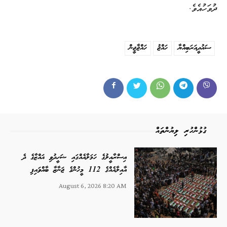
ދުވަހުއެވެ.
ސައުދީއަރަބިއްޔާ
ހައްޖު
ހައްޖާޖީން
ގުޅުންހުރި ލިޔުންތައް
އިސްރާއީލުގެ ހަމަލާއެއްގައި ޝަހީދުވި ޣައްޒާގެ ދެ
އާއިލާއެއްގެ 112 މީހުންގެ ޖަނާޒާ ބާއްވައިފި
August 6, 2026 8:20 AM