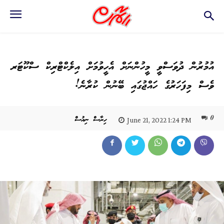
އުމުރުން ދުވަސްވީ މީހުންނަށް އެހީވުމަށް އިލެކްޓްރިކް ސްކޫޓަރ
ވެސް މިފަހަރުގެ ހައްޖުގައި ބޭނުން ކުރާނެ!
0
ހިރާސް ނިއުސް
June 21, 2022 1:24 PM