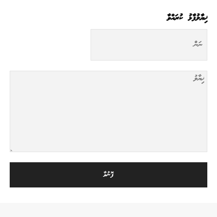
ޚިޔާލުފާޅު ކުރައްވާ