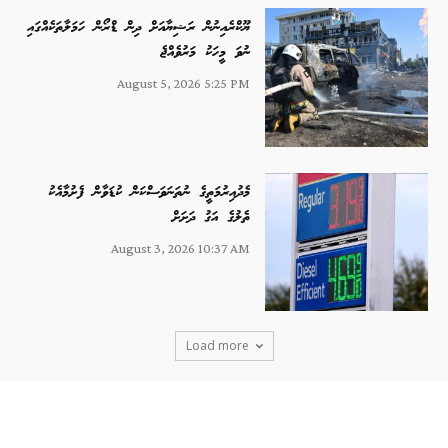
ޔޫކްރެއިނުން ރަޝިޔާއަށް ދިން ޑްރޯން ހަމަލާތަކެއްގައި
ނުވަ މީހަކު މަރުވެއްޖެ
August 5, 2026 5:25 PM
މެދުއިރުމަތީގެ ނުތަނަވަސްކަން ކުޑަވާން ފެށުމާއެކު
ތެލުގެ އަގު ދަށަށް
August 3, 2026 10:37 AM
Load more