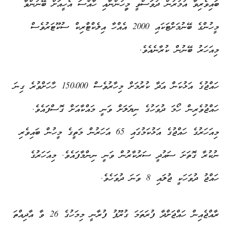
ބައިވެރިވާ އުމުރުން ދުވަސްވީ މިީހުންނާއި ހާއްސަ އެހީއަށް ބޭނުންވާ
މީހުންގެ ބޭނުމަށްޓަކައި 2000 އެއްހާ އިލެކްޓްރިކް ސުކޫޓަރުވެސް
މިއަހަރު ބޭނުން ކުރާނެއެވެ.
ހައްޖުގެ އަޅުކަން އަދާ ކުރުމަށް މިހާރުވެސް 150،000 ހާހަށްވުރެ ގިނަ
ހައްޖުވެރިން ހޯމަ ދުވަހުގެ ނިޔަލަށް ވަނީ މައްކާއަށް ގޮސްފައެވެ.
މިއަހަރުގެ ހައްޖުގެ އަޅުކަމުގައި 65 އަހަރުން މަތީގެ މީހުން ބައިވެރި
ނުކުރާ ގޮތަށަ ސައުދީ ސަރުކާރުން ވަނީ ނިންމާފައެވެ. މިއަހަރުގެ
ހައްޖު ދުވަހަކީ ޖުލައި 8 ވަނަ ދުވަހެވެ.
ރާއްޖެއިން ހައްޖަށްދާ ފުރަތަމަ ގުރޫޕު ފުރާނީ މިމަހުގެ 26 ވާ އާދިއްތަ