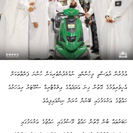
އުމުރުން ދުވަސްވީ މީހުންނާއި ނުކުޅެދުންތެރިކަން ހުންނަ ފަރާތްތަކަށް
އެހީތެރިވުމުގެ ގޮތުން ގިނަ އަދަދެއްގެ އިލެކްޓްރިކް ސުކޫޓަރު މިއަހަރުގެ
ހައްޖުގެ އަޅުކަމުގައި ބޭނުން ކުރަން ނިންމައިފިއެވެ.
ހަބަރުތައް ބުނާ ގޮތުން ހައްޖު މޫސުމުގައި ހައްޖުގެ އަޅުކަމުގައި