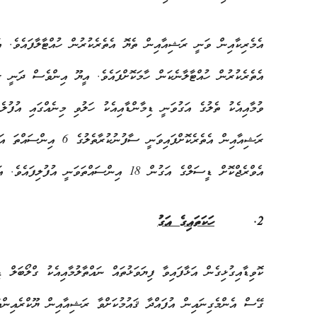
އެމެރިކާއިން ވަނީ ރަޝިއާއިން ތެޔޮ އެތެރެކުރުން ހުއްޓާލާފައެވެ. 
އެތެރެކުރުން ހުއްޓާލާނެކަން ހާމަކޮށްފައެވެ. އީޔޫ އިންވެސް ދަނީ 
ވުމާއިއެކު ތެލުގެ އަގުވަނީ ޑިމާންޑާއިއެކު ހަލުވި މިނެއްގައި އުފުލެނ
އެވްރެޖްކޮށް ޑީސަލްގެ އަގުން 18 އިންސައްތަވަނީ އުފުލިފައެވެ. އަދި ގޭހުގެ އަގުވަނީ 11 އިންސައްތަ އުފުލިފައެވެ.
2.
ހަކަތައިގެ
އަގު
ކޮވިޑާއިގުޅިގެން އަޅާފައިވާ ފިޔަވަޅުތައް ނައްތާލުމާއިއެކު ގްލޯބަލް 
ގޭސް އެންމެގިނައިން އުފައްދާ ޤައުމުކަށްވާ ރަޝިއާއިން ޔޫކްރެއިންއ