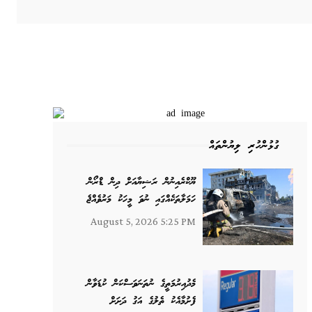
ގުޅުންހުރި ލިޔުންތައް
ޔޫކްރެއިނުން ރަޝިޔާއަށް ދިން ޑްރޯން
ހަމަލާތަކެއްގައި ނުވަ މީހަކު މަރުވެއްޖެ
August 5, 2026 5:25 PM
މެދުއިރުމަތީގެ ނުތަނަވަސްކަން ކުޑަވާން
ފެށުމާއެކު ތެލުގެ އަގު ދަށަށް