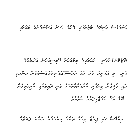
ަމަވެސް ދުނިޔޭގެ ބާޒާރުގައި ގޭހުގެ އަގަށް އަންނަމުންދާ ބަދަލާއި
ޮޓްލޭންޑުންވަނީ ހަކަތައިގެ ބިލްތަކަށް ގޭބިސީއަކުން އަހަރެއްގެ
ންމެ ބޮޑު އަގެއްގެ ގޮތުގައި 700 ޕައުންޑް ވަނީ މި އޭޕްރީލް މަހު ހަމަ ޖައްސާފާއެވެ.މިކަމުގެސަބަބުން އެނާރޖީ
ާއި ގުޅިގެން ވިޔަފާރި ކުރާފަރާތްތަކަށް ވަނީ ދަތިތަކާއި ކުރިމަތިލާން
ބޮޑު އަގު ހަމަޖެހިފައެއް ނުވެއެވެ.
އިކްލެސް ގައި ޕިއްޒާ ވިއްކާ ތަނެއް ހިންގަމުން އަންނަ ފަރާތެއް