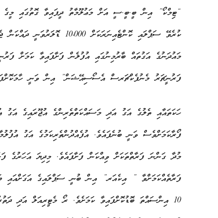
ކުރެވޭ ސަޕްލައި ކޮންޓެއިނަރަކަށް 0
މައުދަނުގެ އަގުތައް ބާރުމިނުގައި އުފުލެން ފަށާފައިވާ ކަމަށް ފަރ
ފަރުނީޗަރު މެނުފެކްޗަރސް އެސޯސިއޭޝަން” އިން ވަނީ ހާމަކޮށްފައ
ހަކަތައާއި ތެލުގެ އަގު އަދި މަސައްކަތްތެރިންގެ އުޖޫރައިގެ އަގު 
ފޯރާކަމަށްވެސް ވަނީ ބުނެފައެވެ. އުފެއްދުންތެރިކަމުގެ އަގު އުފުލުމާ
މުދާ ގަންނަ ފަރާތްތަކަށް ވިއްކަން ފަށާފައެވެ. މިދިޔަ އަހަރުގެ ފަހު
ފަރާތެއްކަމަށްވާ ” އިކެއަރ” އިން ބުނީ ސަޕްލައިގެ އަގަށްއައި ބަދަ
10 އިންސައްތަ ބޮޑުކޮށްފައިވާ ކަމަށެވެ. ރޯ މެޓީރިއަލް އަދި ދަތުރ