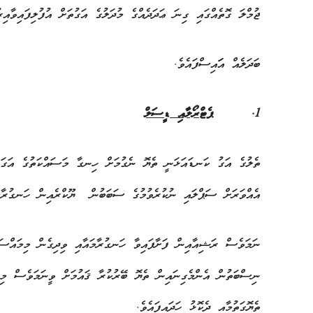
ޖުމްލަ ގޮތެއްގައި ގިނަ ޢަދަދެއްގެ މުދަލުގެ އަގުތަށް އުފުލިފައިވާއިރު، މައިގަނޑު 5 ބާވަތެއްގެ މުދަލުގެ އަގަށްވ
ބަދަލެއް އަައިސްފައެވެ.
1.
ޕެޓްރޯލާއި
ޑީސަލް
ތެލުގެ އަގު ކަނޑައަޅަނީ ތެޔޮ ނެގުމަށް ހިނގާ މަސައްކަތުގެ އަގަށް 
އެއްވަރަށް ސަޕްލައި ނުކުރެވުމުގެ ސަބަބުން ޔޫކްރެއިން ހަނގުރާމައ
ނަމަވެސް ރަޝިއާއިން ފަށާފައިވާ ހަނގުރާމައާއި ވިދިގެން މިމައްސަލ
ނިސްބަތުން އެންމެގިނައިން ތެޔޮ ބޭރުކުރާ ޤައުމަށް ވީނަމަވެސް މިހ
ތެޔޮގަތުމާއި ދެކޮޅު ހަދައިފައެވެ.