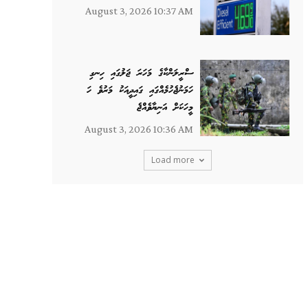
August 3, 2026 10:37 AM
ސްރީލަންކާގެ މަހަރަ ޖަލުގައި ހިނގި
ހަމަނުޖެހުމެއްގައި ގައިދީއަކު މަރުވެ ހަ
މީހަކަށް އަނިޔާވެއްޖެ
August 3, 2026 10:36 AM
Load more