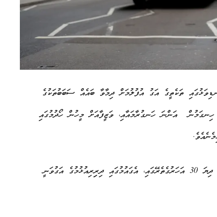
ނޑިވަޅުގައި ތަކެތީގެ އަގު އުފުލުމަށް ދިމާވާ ބައެއް ސަބަބުތަކުގެ
ި ހިނގަމުން އަންނަ ހަނގުރާމައާއި، ވަޒީފާއަށް މީހުން ހޯދުމުގައި
ެނެއެވެ.
އިނގިރޭސިވިލާތުގެ ރަސްމީ ތަފާސް ހިސާބުތަކަށް ބަލާއިތު، ވޭތުވެ ދިޔަ 30 އަހަރުގެތެރޭގައި، އެގައުމުގައި ދިރިިރިއުޅުމުގެ އަގުވަނީ