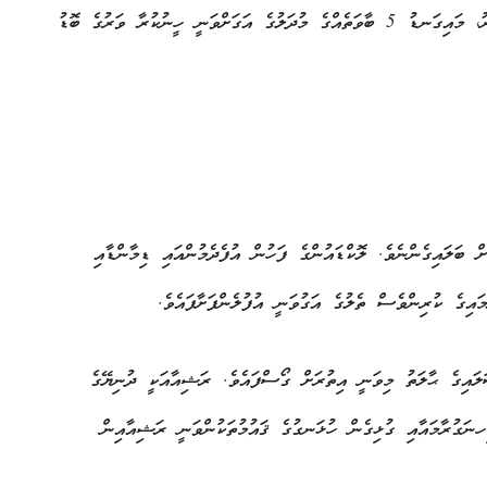
ަނީ ހީނުކުރާ ވަރުގެ ބޮޑު
ބަލައިގެންނެވެ. ލޮކްޑައުންގެ ފަހުން އުފެދެމުންއައި ޑިމާންޑާއި
ިގެ ކުރިންވެސް ތެލުގެ އަގުވަނީ އުފުލެންފަށާފައެވެ.
ައިގެ ޙާލަތު މިވަނީ އިތުރަށް ގޯސްފައެވެ. ރަޝިއާއަކީ ދުނިޔޭގެ
ނަގުރާމައާއި ގުޅިގެން ހުޅަނގުގެ ޤައުމުތަކުންވަނީ ރަޝިއާއިން