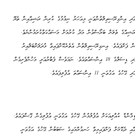
އަދި އިންގިރޭސިވިލާތުންވަނީ މިއަހަރު ނިމުމުގެ ކުރިން ރަޝިއާއިން ތެޔޮ
ރަޝިއާގެ ތެލަށް ބަރޯސާވުން މަދު ކުރުމަށް މަސައްކަތްކުރަމުންނެވެ.
ް ފަށާފައެވެ. އިނގިރޭސިވިލާތުން އެތެރެކޮށްފައިވާ މުދަލަަށްބަލާއިރު
ރަޝިއާއިން އެތެރެކޮށްފައިވަނީ ސާފުނުކުރާތެލުގެ 6 އިންސައްތަ އަދި ޑީސަލްގެ 18 އިންސައްތައެވެ. ނަމަވެސް ފެބްރުއަރީ މަހުންފެށިގެން
ޑިމާންޑް ކުއްލިއަކަށް އުފުލުމުން ގޭހުގެ އަގުވަނީ އުފުލިގެން ގޮސްފައެވެ.
ާއި ދެކޮޅަށް ފަށާފައިމިވާ ހަނގުރާމައިގެ ސަބަބުން ގޭހުގެ އަގުވަނީ