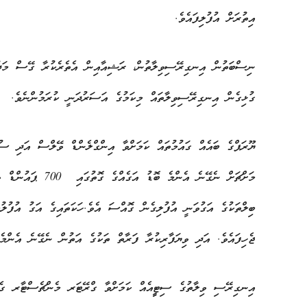
އިތުރަށް އުފުލިފައެވެ.
ނިސްބަތުން އިނގިރޭސިވިލާތުން، ރަޝިއާއިން އެތެރެކުރާ ގޭސް މަދުނ
ގުޅިގެން އިނގިރޭސިވިލާތައް މިކަމުގެ އަސަރުދަނީ ކުރަމުންނެވެ.
ޔޫރަޕްގެ ބައެއް ގައުމުތައް ކަމަށްވާ އިންގްލެންޑް ވޭލްސް އަދި ސުކ
މަށްޗަށް ނެގޭނެ އެ
ބިލްތަކުގެ އަގުވަނީ އުފުލިގެން ގޮއްސަ އެވެ.ހަކަތައިގެ އަގު އުފުލުމ
ޖެހިފައެވެ. އަދި ވިޔަފާރިކުރާ ފަރާތް ތަކުގެ އަތުން ނެގޭނެ އެންމެ 
އިނގިރޭސި ވިލާތުގެ ސިޓީީއެއް ކަމަށްވާ ގްރޭޓަރ މެންޗެސްޓާރ ގެ 