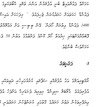
ޕައުންޑް ހަކަތައަށް ހަރަދުކުރަން ޖެހިފައެވެ. ” މިފަހަކަށް އައިސް ޚ
1400 ޕައުންޑް އިތުރަށްް ހޯދަން” އޭނާ ބީ.ބީ.ސީ އަށް މަޢުލޫމާތު
ކަމަށްވެސް ބުންޏެވެ.
3.
ފަރުނީޗަރު
ރޯމެޓީރިއަލްގެ އަގު އުފުލުމާއި ސަޕްލައި ކުރުމުގައިހުރި ދަތިތަކާއ
އުފުލިފައެވެ. ގްލޯބަލް ޝިޕިންގް ނިމިދިޔަ ޕެނަޑަމިކް އަށްފަހު އުފެދ
ވިޔަފާރިތަކުން ދަތުރު ޚަރަދުގެ ގޮތުގައި ކުރަންޖެހުނު ޚަރަދުވަނީ ބޮ