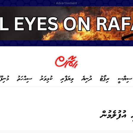
- Advertisement -
ސިޔާސީ
ރިޕޯޓު
ދުނިޔެ
ވިޔަފާރި
ކުޅިވަރު
ސިއްހަތު
މުނިފޫ