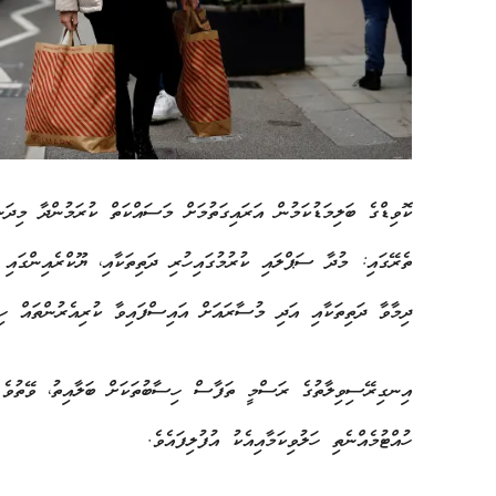
ކޮވިޑްގެ ބަލިމަޑުކަމުން އަރައިގަތުމަށް މަސައްކަތް ކުރަމުންދާ މިދަ
ތެރޭގައި: މުދާ ސަޕްލައި ކުރުމުގައިހުރި ދަތިތަކާއި، ޔޫކްރެއިންގައ
ދިމާވާ ދަތިތަކާއި އަދި މުސާރައަށް އައިސްފައިވާ ކުރިއެރުންތައް ހިމ
ހުއްޓުމެއްނެތި ހަލުވިކަމާއިއެކު އުފުލިފައެވެ.