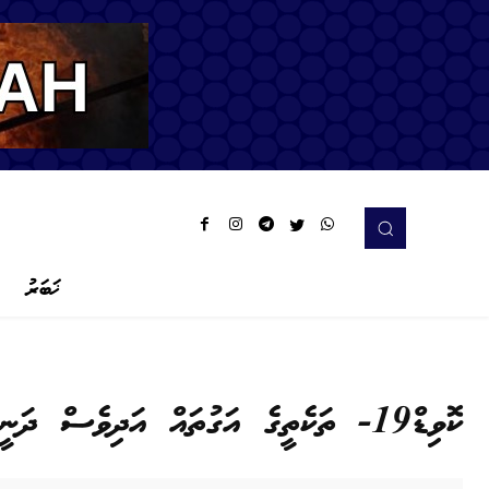
ޚަބަރު
ކޮވިޑް19- ތަކެތީގެ އަގުތައް އަދިވެސް ދަނީ އުފުލެމުން