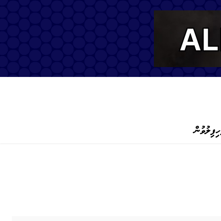
ހިފިލުވުން