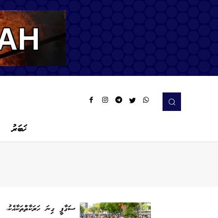
ޚަބަރު
ސަގާފީ ގިނަ ހަރަކާތްތަކާއެކު،