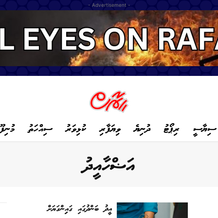
- Advertisement -
ސިޔާސީ
ރިޕޯޓު
ދުނިޔެ
ވިޔަފާރި
ކުޅިވަރު
ސިއްހަތު
މުނިފޫ
އަޟްހާއީދު
އީދު ބަންދުގައި ގައިިންގަޔަށް