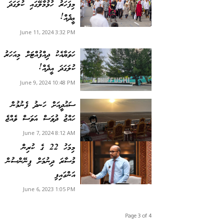
މިފަހަރު ހުޅުމާލޭގައި ކުލަގަދަ
ޢީދެއް!
June 11, 2024 3:32 PM
ހަވަޔާއެކު ދިއްފުއްޓަށް މިއަހަރު
ކުލަގަދަ އީދެއް!
June 9, 2024 10:48 PM
ސައުދީއަށް ހަނދު ފެނުމުން
ހައްޖު ދުވަސް އަވަސް ވެއްޖެ
June 7, 2024 8:12 AM
މިމަހު 22 ގެ ކުރިން
މުސާރަ ދިނުމަށް ފިނޭންސުން
އަންގައިފި
June 6, 2023 1:05 PM
Page 3 of 4