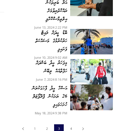
އަރާ ބަލިތަކުން
ރައްކާތެރިވުމަށް
އިލްތިމާސްކޮށްފި
June 13, 2024 2:22 PM
ބޮޑު ޢީދަށް ލައިޓް
ހަރުކުރުމުގެ މަސައްކަތް
ފަށައިފި
June 10, 2024 9:02 AM
މިފަހަރު އީދު ބަންދަށް
ހަފްތާއެއް ލިބޭނެ
June 7, 2024 8:16 PM
އަޟްހާ އީދު ފާހަގަކުރަން
26 ރަށަކުން ޕްރޮޕޯޒަލް
ހުށަހަޅައިފި
May 18, 2024 9:38 PM
1
2
3
4