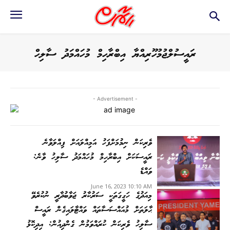
ރައީސުލްޖުމުހޫރިއްޔާ އިބްރާހިމް މުހައްމަދު ސާލިހް
- Advertisement -
ވެރިކަން ނިމުމަށްފަހު އަމިއްލައަށް ފިއްލަވާނެ
ރައީސަކަށް އިބްރާހިމް މުހައްމަދު ސާލިހު ވާނެ:
ވައްޑެ
June 16, 2023 10:10 AM
މިއަދުގެ ހަގީގަތަކީ ސަރުކާރު ޖަވާބުދާރީ ނުކުރެވޭ
ޙާލަތަށް މުއައްސަސާތައް ވައްޓާލައިގެން ރައީސް
ސާލިހު ވެރިކަން ކުރައްވަމުން ގެންދިއުން: އިދިކޮޅު