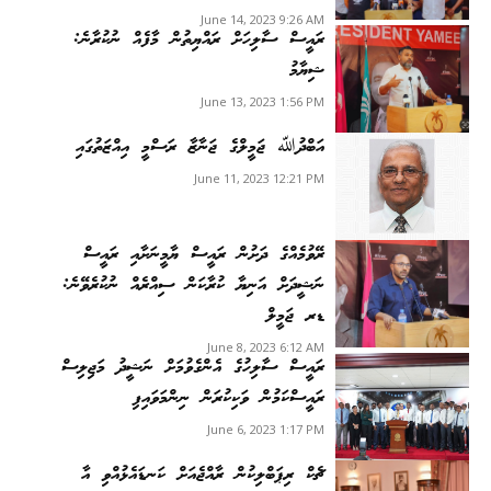
June 14, 2023 9:26 AM
ރައީސް ސާލިހަށް ރައްޔިތުން މާފެއް ނުކުރާނެ:
ޝިޔާމު
June 13, 2023 1:56 PM
އަބްދުﷲ ޖަމީލްގެ ޖަނާޒާ ރަސްމީ އިއްޒަތުގައި
June 11, 2023 12:21 PM
ރޭވުމެއްގެ ދަށުން ރައީސް ޔާމީނަށާއި ރައީސް
ނަޝީދަށް އަނިޔާ ކުރާކަން ސިއްރެއް ނުކުރެވޭނެ:
ޑރ ޖަމީލް
June 8, 2023 6:12 AM
ރައީސް ސާލިހުގެ އެންގެވުމަށް ނަޝީދު މަޖިލިސް
ރައީސްކަމުން ވަކިކުރަން ނިންމަވައިފި
June 6, 2023 1:17 PM
ޗެކް ރިޕަބްލިކުން ރާއްޖެއަށް ކަނޑައެޅުއްވި އާ