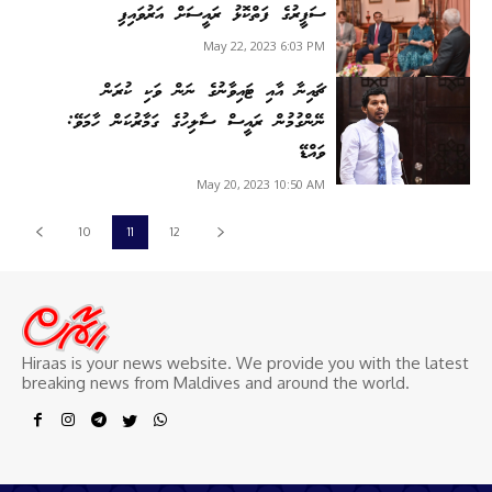
ސަފީރުގެ ފަތްކޮޅު ރައީސަށް އަރުވައިފި
May 22, 2023 6:03 PM
ޗައިނާ އާއި ޓައިވާނުގެ ނަން ވަކި ކުރަން
ނޭންގުމުން ރައީސް ސާލިހުގެ ގަމާރުކަން ހާމަވޭ:
ވައްޑޭ
May 20, 2023 10:50 AM
10
11
12
Hiraas is your news website. We provide you with the latest
breaking news from Maldives and around the world.