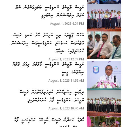
ރައީސް ޔާމީންގެ ކެނޑިޑެސީ ބަލައިގަނެވެން ނެތް
ކަމަށް އިލެކްޝަނުން ނިންމައިފި
August 1, 2023 6:09 PM
އެހެން ޕާޓީތައް ތިބީ އަމިއްލަ ބާރު ކެނޑި ރަނިން
މޭޓަކުވެސް ކަނޑަނޭޅި ކެންޑިޑެސީވެސް އިލެކްޝަނަށް
ހުށަނޭޅިފައި: ޝިޔާމް
August 1, 2023 12:09 PM
ރައީސް ޔާމީންގެ ކެންޑިޑެސީ ފޯމާމެދު މިއަދު ގޮތެއް
ނިންމާނެ: އީސީ
August 1, 2023 11:55 AM
ރިޔާސީ އިންތިހާބަށް ކުރިމަތިލެއްވުމަށް ރައީސް
ޔާމީންގެ ކެންޑިޑެސީ ފޯމު ހުށަހަޅުއްވައިފި
August 1, 2023 10:40 AM
މާދަމާ ހެނދުނު ރައީސް ޔާމީންގެ ކެންޑިޑެސީ ފޯމު