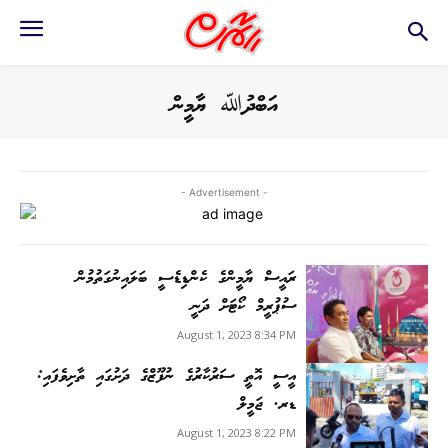
އަބްދުﷲ ޔާމީން
- Advertisement -
ރައީސް ޔާމީންގެ ކެންޑިޑެސީ ބަލައިނުގަތުމުން
ސުޕުރީމް ކޯޓަށް ދަނީ
August 1, 2023 8:34 PM
އީސީ އޮތީ ސަރުކާރުގެ ނުފޫޒްގެ ދަށުގައި ތާށިވެފައި:
ޑރ. ޖަމީލް
August 1, 2023 8:22 PM