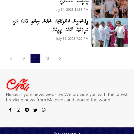
އީސީއަށް ހުށަހަޅަނީ
July 31, 2023 11:38 PM
ޕީއެންސީން ކެންޑިޑޭޓަކު ނެރެން ނިންމި ވާހަކަ އަކީ
ހަގީގަތެއް ނޫން: ޕީޕީއެމް
July 31, 2023 7:22 PM
10
11
12
Hiraas is your news website. We provide you with the latest
breaking news from Maldives and around the world.