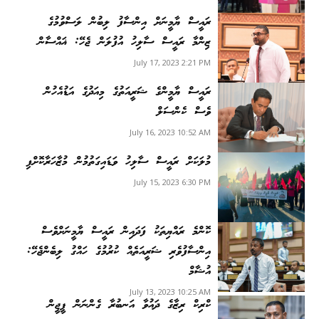
ރައީސް ޔާމީނަށް އިންސާފު ލިބުން ލަސްވުމުގެ
ޒިންމާ ރައީސް ސާލިހު އުފުލަން ޖެހޭ: ޣައްސާން
July 17, 2023 2:21 PM
ރައީސް ޔާމީންގެ ޝަރީއަތުގެ މިއަދުގެ އަޑުއެހުން
ވެސް ކެންސަލް
July 16, 2023 10:52 AM
މުލަކަށް ރައީސް ސާލިހު ވަޑައިގަތުމުން މުޒާހަރާކޮށްފި
July 15, 2023 6:30 PM
ކޮންމެ ރައްޔިތަކު ފަދައިން ރައީސް ޔާމީނަށްވެސް
އިންސާފުވެރި ޝަރީއަތެއް ކުރުމުގެ ހައްގު ލިބެންޖެހޭ:
އުޝާމް
July 13, 2023 10:25 AM
ކްރިކް ރިޒާގެ ދައުވާ އަނބުރާ ގެންނަން ޕީޖީން