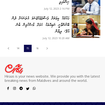
ނިންމައިފި
July 12, 2023 2:16 PM
ގައުމެއް މިވަރަށް ފަސާދަވެއްޖެނަމަ އެތަނަކަށް ދެން
ބޭނުންވާނީ ނަބިއްޔަކު ކަމަށް މުސްކުޅިން ބުނެ
އުޅޭ: ދިޔާނާ
July 12, 2023 10:20 AM
14
15
16
Hiraas is your news website. We provide you with the latest
breaking news from Maldives and around the world.