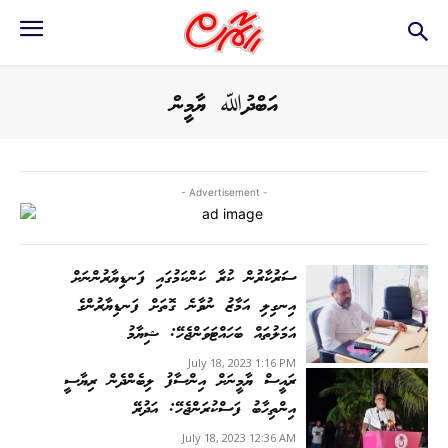
އަބްދުﷲ ޔާމީން
- Advertisement -
ސަރުކާރުން ކުރާ ކަންކަމުގައި ފަނޑިޔާރުންނަށް
އިނގިލި އަމާޒު ނުވާނެ ގޮތަށް ފަނޑިޔާރުންގެ
އަމަލުތައް ބަހައްޓަވަންޖެހޭ: ޝިޔާމު
July 18, 2023 1:16 PM
ރައީސް ޔާމީނަށް އިންސާފު ލިބެންދެން ރިޔާސީ
އިންތިހާބު ފަސްކުރަންޖެހޭ: އަދުރޭ
July 18, 2023 12:36 AM