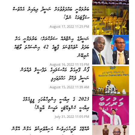
ބަރުލަމާނީ ބައްދަލުވުމަށް ނަޝީދު ދިޔައިރު އެއްވެސް
ސަޕޯޓަރަކު ނެތް!
August 17, 2022 11:25 PM
ނަޝީދުގެ އިންޒާރެއް ސަރުކާރަށް: ބަރުލަމާނީ އަށް
ބަދަލު ނުވެއްޖެނަމަ ޕާޓީގެ 42 އިންސައްތަ ވޯޓެއް
ނުލިބޭނެ
August 16, 2022 11:15 PM
ފޯނު ފޭރިގަތް މައްސަލައިގެ ތަފްސީލް ދެއްވަން
ނަޝީދު ދެކޮޅު ހައްދަވައިފި
August 15, 2022 11:39 AM
2023 ގެ ރިޔާސީ އިންތިހާބުގައި ޕީޕީއެމްގެ
ރިޔާސީ ކެންޑިޑޭޓަކީ ރައީސް ޔާމީން!
July 31, 2022 11:05 PM
ރާއްޖޭގެ ތާރީހުގައިވެސް އަނިޔާވެރިނުވެ އަމާން އޮމާން