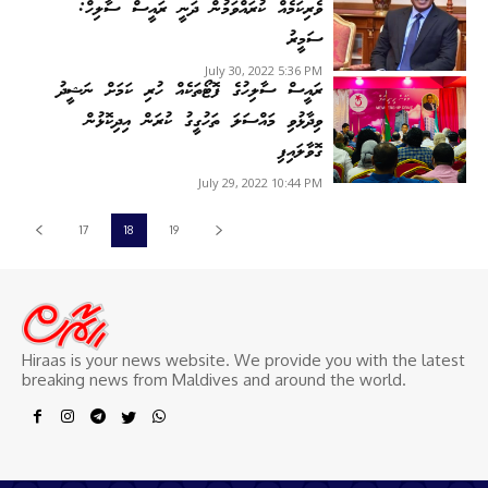
ވެރިކަމެއް ކުރައްވަމުން ދަނީ ރައީސް ސާލިހް:
ސަމީރު
July 30, 2022 5:36 PM
ރައީސް ސާލިހުގެ ފޮޓޯތަކެއް ހުރި ކަމަށް ނަޝީދު
ވިދާޅުވި މައްސަލަ ތަހުގީގު ކުރަން އިދިކޮޅުން
ގޮވާލައިފި
July 29, 2022 10:44 PM
17
18
19
Hiraas is your news website. We provide you with the latest
breaking news from Maldives and around the world.