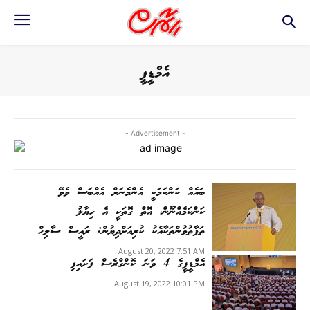
އެމްޑީޕީ
- Advertisement -
ބައެއް ކަންކަމަކީ އެންމެނަށް އެއްބަސް ވެވޭ
ކަންކަމެއްނޫން، އޮތް ގޮތަކީ އެ ހިޔާލު
ތަފާތުވުންތަކާއެކު ކުރިއަށްދިޔުން: ރައީސް ސާލިހް
August 20, 2022 7:51 AM
އެމްޑީޕީގެ 4 ވަނަ ކޮންގްރެސް ފަށައިފި
August 19, 2022 10:01 PM