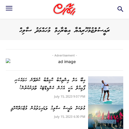
ރައީސުލްޖުމުހޫރިއްޔާ އިބްރާހިމް މުހައްމަދު ސާލިހް
- Advertisement -
އިބޫ އަށް އިންތިހާބު ކާމިޔާބު ކުރެވޭނެ ހަމައެކަނި
ފޯމިއުލާ އަކީ އެހެން ކެންޑިޑޭޓަކު ވާދަނުކުރުން!
July 15, 2023 9:07 PM
މުލަކަށް ރައީސް ސާލިހު ވަޑައިގަތުމުން މުޒާހަރާކޮށްފި
July 15, 2023 6:30 PM