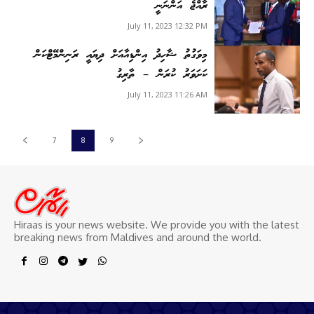
ރާއްޖެ އަންނަނީ
July 11, 2023 12:32 PM
މިވަގުތު ޝާހިދު އިންޑިއާއަށް ދިޔައީ ރަނިންމޭޓްކަން
ކަށަވަރު ކުރަން – ތާރިގު
July 11, 2023 11:26 AM
7
8
9
Hiraas is your news website. We provide you with the latest
breaking news from Maldives and around the world.