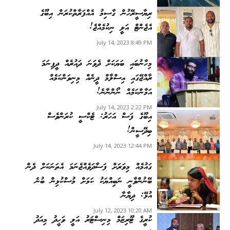
ރިޔާސީރޭހުން ގާސިމު އެއްފަރާތްކުރަން އިބޫގެ
އެޖެންޓް އަލީ ނިކުމެއްޖެ!
July 14, 2023 8:49 PM
މިހާނުބައި ބަޔަކަށް ދެވަނަ ދައުރެއް ދީފިނަމަ
ރާއްޖޭގައި އިސްލާމް ދީނެއް މިނިވަންކަމެއް
އަމާންކަމެއް ނޯންނާނެ!
July 14, 2023 2:22 PM
އިބޫގެ ފަސް އަހަރު: ޓެކްސީ ކުރަންވެސް
ބިދޭސީން!
July 14, 2023 12:44 PM
ގައުމެއް މިވަރަށް ފަސާދަވެއްޖެނަމަ އެތަނަކަށް ދެން
ބޭނުންވާނީ ނަބިއްޔަކު ކަމަށް މުސްކުޅިން ބުނެ
އުޅޭ: ދިޔާނާ
July 12, 2023 10:20 AM
ކުރީގެ ޓޫރިޒަމް މިނިސްޓަރު އަލީ ވަހީދު މިއަދު