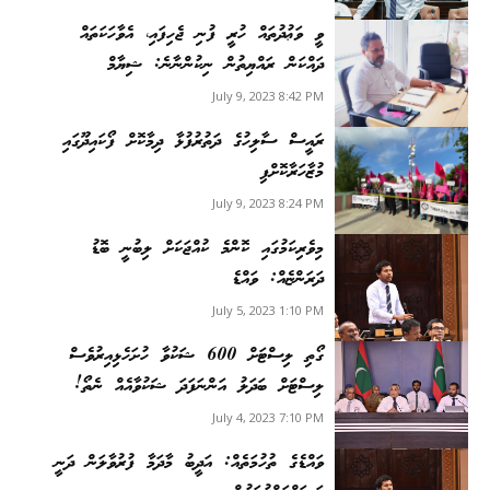
ވީ ވަޢުދުތައް ހުރީ ފުނި ޖެހިފައި، އެވާހަކަތައް
ދައްކަން ރައްޔިތުން ނިކުންނާނެ: ޝިޔާމް
July 9, 2023 8:42 PM
ރައީސް ސާލިހުގެ ދަތުރުފުޅާ ދިމާކޮށް ފޯކައިދޫގައި
މުޒާހަރާކޮށްފި
July 9, 2023 8:24 PM
މިވެރިކަމުގައި ކޮންމެ ކުއްޖަކަށް ލިބުނީ ބޮޑު
ދަރަންޏެއް: ވައްޑެ
July 5, 2023 1:10 PM
ގޯތި ލިސްޓަށް 600 ޝަކުވާ ހުށަހެޅިއިރުވެސް
ލިސްޓަށް ބަދަލު އަންނަފަދަ ޝަކުވާއެއް ނެތޯ!
July 4, 2023 7:10 PM
ވައްޑެގެ ތުހުމަތެއް: އަދީބު މާދަމާ ފުރުވާލަން ދަނީ