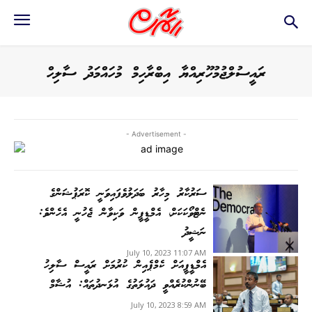
ރައީސުލްޖުމުހޫރިއްޔާ އިބްރާހިމް މުހައްމަދު ސާލިހް
- Advertisement -
ސަރުކާރު މިހާރު ބަދަލުވެފައިވަނީ ކޮރަޕުޝަންގެ
ނެޓްވޯކަކަށް، އެމްޑީޕީން ވަކިވާން ޖެހުނީ އެހެންވެ:
ނަޝީދު
July 10, 2023 11:07 AM
އެމްޑީޕީއަށް ކެމްޕެއިން ކުރުމަށް ރައީސް ސާލިހު
ބޭނުންކުރެއްވީ ދައުލަތުގެ އުޅަނދުތައް: އުޝާމް
July 10, 2023 8:59 AM