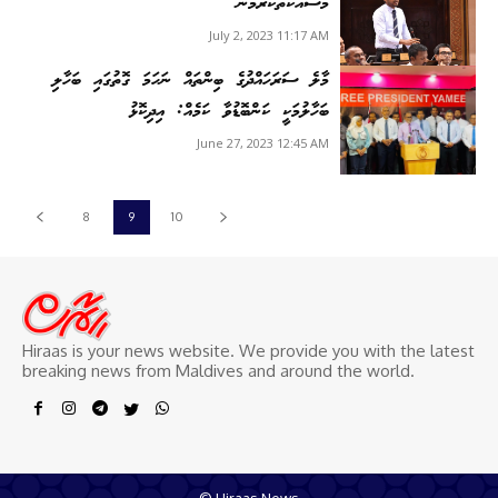
މަސައްކަތްކުރަމުން
July 2, 2023 11:17 AM
މާލެ ސަރަހައްދުގެ ބިންތައް ނަހަމަ ގޮތުގައި ބަހާލި
ބަހާލުމަކީ ކަންބޮޑުވާ ކަމެއް: އިދިކޮޅު
June 27, 2023 12:45 AM
8
9
10
Hiraas is your news website. We provide you with the latest
breaking news from Maldives and around the world.