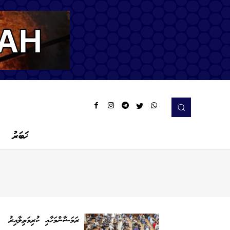
ޚަބަރު
ރަމަޟާންމަހާއި ކުރިމަތިލާއިރު