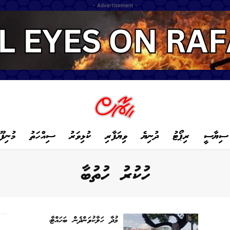
- Advertisement -
ސިޔާސީ
ރިޕޯޓު
ދުނިޔެ
ވިޔަފާރި
ކުޅިވަރު
ސިއްހަތު
މުނިފޫ
ހުކުރު ހުތުބާ
މުދާ ހަލާކުވަންދެން ބަހައްޓާ،