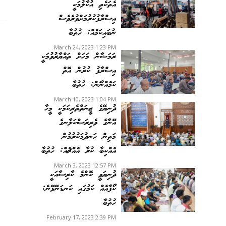
އެތަކެތި އުކާލުމަކީ
އިސްރާފުކުރުމަށްވުރެވެސް
ނުބައިކަމެއް: ހުތުބާ
March 24, 2023 1:23 PM
ރަމަޟާން މަހަށް ތައްޔާރުވުމަކީ
އިސްރާފު ކުރުން އޮތް
ކަމެއްނޫން: ހުތުބާ
March 10, 2023 1:04 PM
ދުނިޔޭގެ ޒީނަތްތެރިކަމަކީ މީހާ
އޭނާގެ ވެރިރަސްކަލާނގެ
މަތިން ހަނދުމަކުރުމުން
އެއްކިބާ ކުރާ އެއްޗެއް: ހުތުބާ
March 3, 2023 12:57 PM
ދުނިޔަވީ ކޮންމެ ކާރިސާއަކީ
ކޯފާއެއް ކަމުގައި ކަނޑަނޭޅޭނެ:
ހުތުބާ
February 17, 2023 2:39 PM