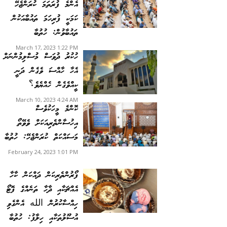
އެންމެ ފުރަތަމަ ކުރަންޖެހޭ
ކަމަކީ ފުރިހަމަ ތައުބާއަކުން
ތައުބާވުން: ހުތުބާ
March 17, 2023 1:22 PM
ހުކުރު ދުވަސް މުސްލިމުންނަށް
އެހާ ހާއްސަ ވެގެން ދަނީ
ކީއްވެގެން ހެއްޔެވެ؟
March 10, 2023 4:24 AM
ކޮންމެ މީހަކުވެސް
އިހުސާންތެރިއަކަށް ވެވޭތޯ
މަސައްކަތް ކުރަންޖެހޭ: ހުތުބާ
February 24, 2023 1:01 PM
ފޯރުންތެރިކަން ދައްކަން ކާހާ
އެއްޗަކާއި ދާހާ ތަނެއްގެ ފޮޓޯ
ހިއްސާކުރުން الله އެންގެވި
އުސޫލުތަކާއި ހިލާފު: ހުތުބާ