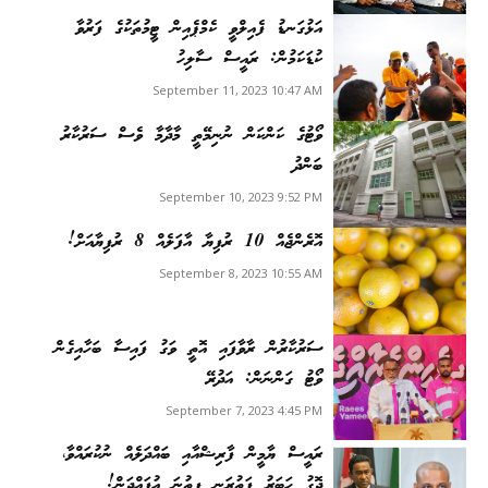
އަޅުގަނޑު ފެއިލްވީ ކެމްޕެއިން ޓީމުތަކުގެ ފަރުވާ
ކުޑަކަމުން: ރައީސް ސާލިހު
September 11, 2023 10:47 AM
ވޯޓުގެ ކަންކަން ނުނިމޭތީ މާދާމާ ވެސް ސަރުކާރު
ބަންދު
September 10, 2023 9:52 PM
އޮރެންޖެއް 10 ރުފިޔާ އާފަލެއް 8 ރުފިޔާއަށް!
September 8, 2023 10:55 AM
ސަރުކާރުން ރާވާފައި އޮތީ ވަގު ފައިސާ ބަހާއިގެން
ވޯޓު ގަންނަން: އަދުރޭ
September 7, 2023 4:45 PM
ރައީސް ޔާމީން ފާރިޝްއާއި ބައްދަލެއް ނުކުރައްވާ،
ދޮގު ހަބަރު ފަތުރަނީ ފިތުނަ އުފައްދަން!