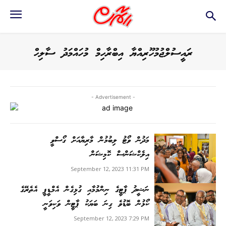
ރައީސުލްޖުމުހޫރިއްޔާ އިބްރާހިމް މުހައްމަދު ސާލިހް
- Advertisement -
މަދުން ވޯޓު ލިބުމުން މާރިޔާއަށް ގޯސްވީ
އިލެކްޝަންސް ކޮމިޝަން
September 12, 2023 11:31 PM
ނަޝީދު ޕާޓީގެ ނިންމުމާއި ގުޅިގެން އެމްޑީޕީ އެތެރޭގެ
ކޯޅުން ބޮޑުވެ ގިނަ ބަޔަކު ޕާޓީން ވަކިވަނީ
September 12, 2023 7:29 PM