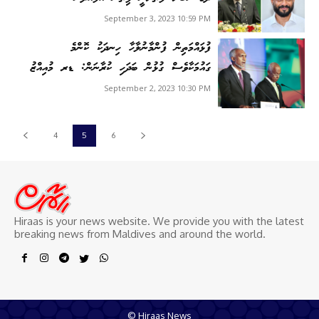
September 3, 2023 10:59 PM
ފުޅައްމަތިން ފުންމާނުލާހާ ހިނދަކު ކޮންމެ
ގައުމަކާވެސް ގުޅުން ބަދަހި ކުރާނަން: ޑރ މުއިއްޒު
September 2, 2023 10:30 PM
4
5
6
Hiraas is your news website. We provide you with the latest
breaking news from Maldives and around the world.
© Hiraas News