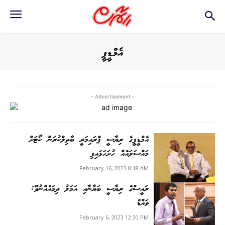
އެމްޑީޕީ
- Advertisement -
އެމްޑީޕީގެ ރިޔާސީ ޕްރައިމަރީ ބާތިލްކުރަން ކޯޓަށް
މައްސަލައެއް ހުށަހަޅައިފި
February 16, 2023 8:18 AM
ރައީސްގެ ރިޔާސީ ބަޔާނާއި އަމަލު ދިމައެއްނުވޭ:
ވައްޑެ
February 6, 2023 12:30 PM