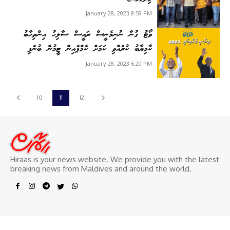
January 28, 2023 8:59 PM
ވޯޓު ގުނާ ނުނިމެނީސް ރައީސް ސާލިހު އިންތިހާބު
ކާމިޔާބު ކުރެއްވި ކަމަށް ކެމްޕެއިން ޓީމުން ބުނެފި
January 28, 2023 6:20 PM
10
11
12
Hiraas is your news website. We provide you with the latest
breaking news from Maldives and around the world.
© Hiraas News