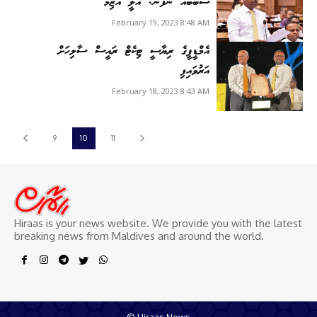
ސަބަބެއް ނުފެނޭ: އަލީ އާޒިމް
February 19, 2023 8:48 AM
އެމްޑީޕީގެ ރިޔާސީ ޓިކެޓް ރައީސް ސާލިހަށް
އަރުވައިފި
February 18, 2023 8:43 AM
9
10
11
Hiraas is your news website. We provide you with the latest
breaking news from Maldives and around the world.