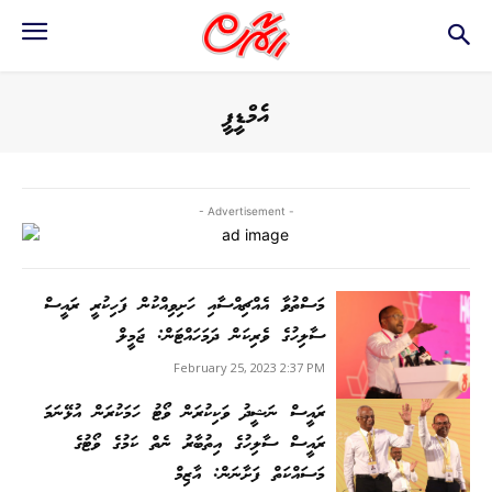
އެމްޑީޕީ
- Advertisement -
މަސްތުވާ އެއްޗިއްސާއި ހަށިވިއްކުން ފަހިކުރީ ރައީސް
ސާލިހުގެ ވެރިކަން ދަމަހައްޓަން: ޖަމީލް
February 25, 2023 2:37 PM
ރައީސް ނަޝީދު ވަކިކުރަން ވޯޓު ހަމަކުރަން އުޅޭނަމަ
ރައީސް ސާލިހުގެ އިތުބާރު ނެތް ކަމުގެ ވޯޓުގެ
މަސައްކަތް ފަށާނަން: އާޒިމް