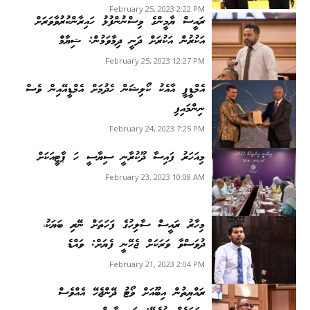
February 25, 2023 2:22 PM
ރައީސް ޔާމީންގެ ވިސްނުންފުޅު ހައިރާންކުރުވާވަރަށް
އަކުރުން އަކުރަށް ދަނީ ދިމާވަމުން: ޝިޔާމް
February 25, 2023 12:27 PM
އެމްޑީޕީ އާއެކު ކޯލިޝަން ހެދުމަށް އެމްޑީއޭއިން ވެސް
ނިންމައިފި
February 24, 2023 7:25 PM
މިއަހަރު ފައިސާ ދޫކުރާނީ ސިޔާސީ ހަ ޕާޓީއަކަށް
February 23, 2023 10:08 AM
މިހާރު ރައީސް ސާލިހުގެ ފަހަތަށް ނޭރި ބަޔަކު،
ދުވަސްވާ ވަރަކަށް ޖެހޭނީ ފެޔަށް: ވައްޑެ
February 21, 2023 2:04 PM
ރައްޔިތުން އިބޫއަށް ވޯޓު ދޭންޖެހޭ އެއްވެސް